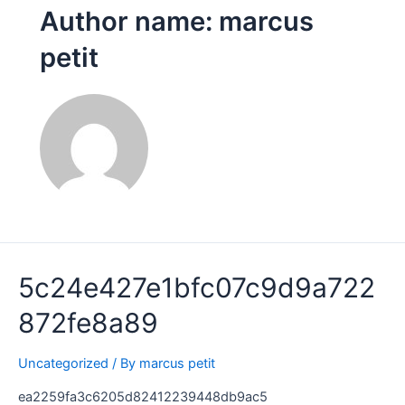
Author name: marcus
petit
5c24e427e1bfc07c9d9a722
872fe8a89
Uncategorized
/ By
marcus petit
ea2259fa3c6205d82412239448db9ac5