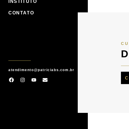
INSTITUTO
CONTATO
CU
D
atendimento@patriciabs.com.br
C