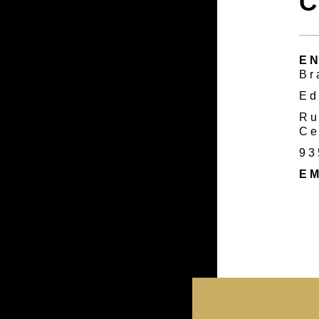
C
E
Br
Ed
Ru
Ce
93
EM