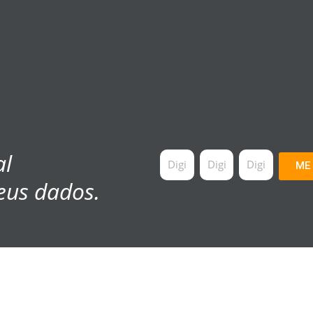
al
ME
eus dados.