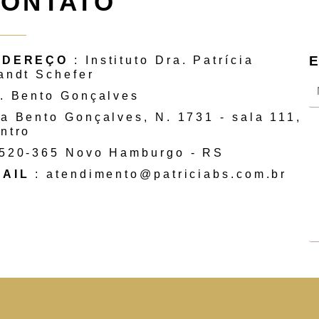
ONTATO
NDEREÇO
: Instituto Dra. Patrícia
andt Schefer
. Bento Gonçalves
a Bento Gonçalves, N. 1731 - sala 111,
ntro
520-365 Novo Hamburgo - RS
AIL
: atendimento@patriciabs.com.br