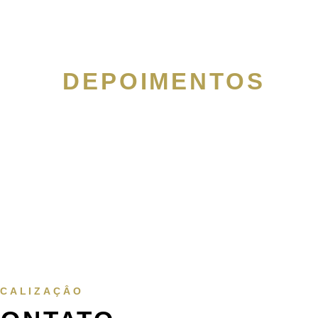
DEPOIMENTOS
Ouça diretamente de quem já estudou diretamente com a Dra. Patríci
aqui nosso agradecimento, a todos os alunos que gravatam vídeos e 
mensagens com apoio e carrinho
CALIZAÇÂO